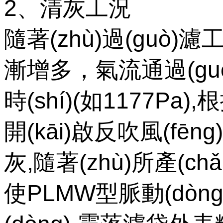
2、清灰工況
隨著(zhù)過(guò)濾
漸增多，氣流通過(g
時(shí)(如1177Pa
開(kāi)啟反吹風(fēn
灰,隨著(zhù)所產(ch
使PLMW型脈動(dòn