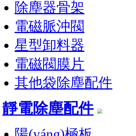
除塵器骨架
電磁脈沖閥
星型卸料器
電磁閥膜片
其他袋除塵配件
靜電除塵配件
陽(yáng)極板