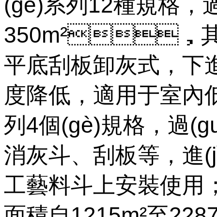
(gè)系列12種規格
350m²，其
平底刮板卸灰式，下進(j
度降低，適用于室
列4個(gè)規格，過
消灰斗、刮板等，進
工藝料斗上安裝使用；
面積自1215m²至2287