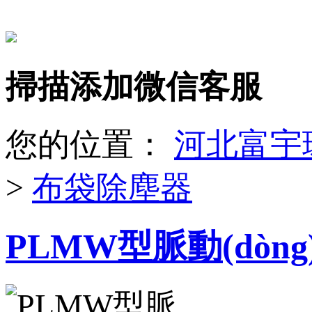
掃描添加微信客服
您的位置：
河北富宇環
>
布袋除塵器
PLMW型脈動(dò