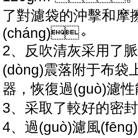
了對濾袋的沖擊和摩擦
(cháng)。
2、反吹清灰采用了脈動
(dòng)震落附于布
器，恢復過(guò)濾性能
3、采取了較好的密封措
4、過(guò)濾風(