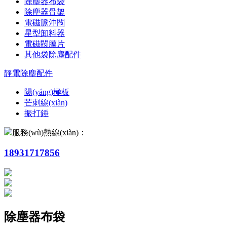
除塵器布袋
除塵器骨架
電磁脈沖閥
星型卸料器
電磁閥膜片
其他袋除塵配件
靜電除塵配件
陽(yáng)極板
芒刺線(xiàn)
振打錘
服務(wù)熱線(xiàn)：
18931717856
除塵器布袋