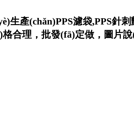
業(yè)生產(chǎn)PPS濾袋,
ià)格合理，批發(fā)定做，圖