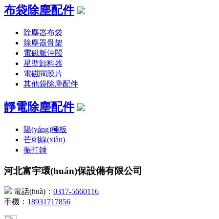
布袋除塵配件
除塵器布袋
除塵器骨架
電磁脈沖閥
星型卸料器
電磁閥膜片
其他袋除塵配件
靜電除塵配件
陽(yáng)極板
芒刺線(xiàn)
振打錘
河北富宇環(huán)保設備有限公司
電話(huà)：
0317-5660116
手機：
18931717856