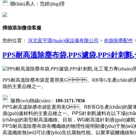
聯(lián)系人：范經(jīng)理
掃描添加微信客服
您的位置：
河北富宇環(huán)保設備有限公司
>
布袋除塵配件
PPS耐高溫除塵布袋,PPS濾袋,PPS針刺氈,
PPS耐高溫除塵布袋是選用美G、RB等G生產(chǎn)的聚苯
袋的主要品種之一。
服務(wù)熱線(xiàn)：
189-3171-7856
PPS耐高溫除塵布袋
是選用美G、RB等G生產(chǎn)的聚苯硫
過(guò)濾材料的主要品種之一。PPS針刺氈濾料在以下場(chǎng
(chǎng)的新型耐高溫纖維。目前，WG耐高溫針刺過(guò)
PPS耐高溫除塵布袋有機纖維的物理性能明顯優(yōu)于無(wú)機
高溫纖維無(wú)可比優(yōu)良抗腐蝕性能。以聚苯硫醚纖維制成