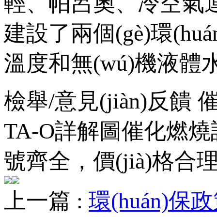
輕、帕呂奧
建設了兩個(gè)環(huán)
溫度和無(wú)機液體水
檢舉/意見(jiàn)反饋
TA-O詳解圖催化燃燒設備un
號齊全，價(jià)格合理
上一篇 :
環(huán)保政