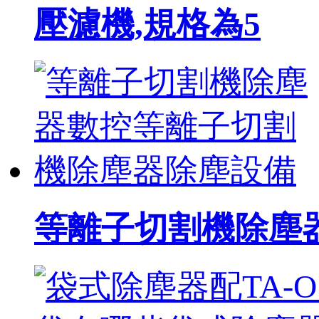
壓濾機,規格為5
等離子切割機除塵