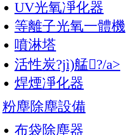
UV光氧凈化器
等離子光氧一體機
噴淋塔
活性炭?jì)艋?/a>
焊煙凈化器
粉塵除塵設備
布袋除塵器