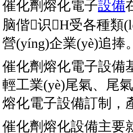
催化劑熔化電子
設備
脑偕识H受各種類(lèi
營(yíng)企業(yè)追捧
催化劑熔化電子設備基礎建
輕工業(yè)尾氣
熔化電子設備訂制，產
催化劑熔化設備主要就形