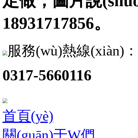
定做，圖片說(sh
18931717856。
服務(wù)熱線(xiàn)
0317-5660116
首頁(yè)
關(guān)于W們