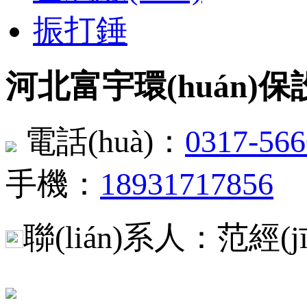
振打錘
河北富宇環(huán)
電話(huà)：
0317-56
手機：
18931717856
聯(lián)系人：范經(jī