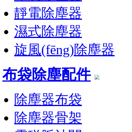
靜電除塵器
濕式除塵器
旋風(fēng)除塵器
布袋除塵配件
除塵器布袋
除塵器骨架