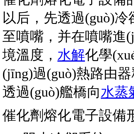
以后，先透過(gu
至噴嘴，并在噴嘴進(
境溫度，
水解
化學(x
(jīng)過(guò)熱路由
透過(guò)艦橋向
水蒸
催化劑熔化電子設備形成模