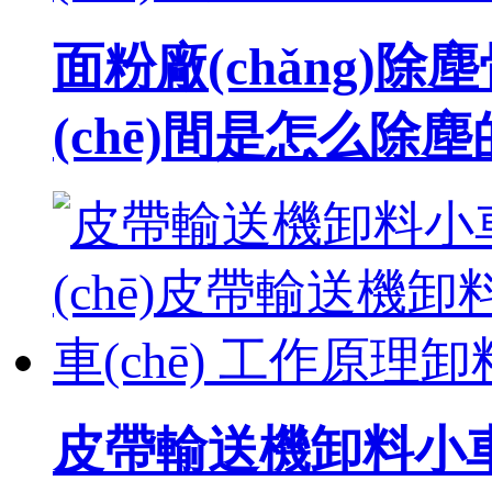
面粉廠(chǎng)除塵
(chē)間是怎么除
皮帶輸送機卸料小車(