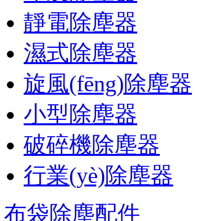
靜電除塵器
濕式除塵器
旋風(fēng)除塵器
小型除塵器
破碎機除塵器
行業(yè)除塵器
布袋除塵配件