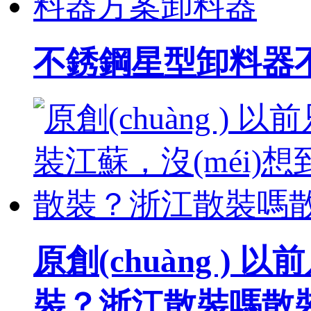
不銹鋼星型卸料器
原創(chuàng ) 
裝？浙江散裝嗎