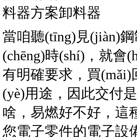
當咱聽(tīng)見(jiàn
(chēng)時(shí)
有明確要求，買(mǎ
(yè)用途，因此交
啥，易燃好不好
您電子零件的電子設備