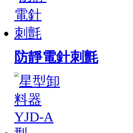
防靜電針刺氈