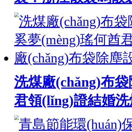
洗煤廠(chǎng)布袋
君領(lǐng)證結婚