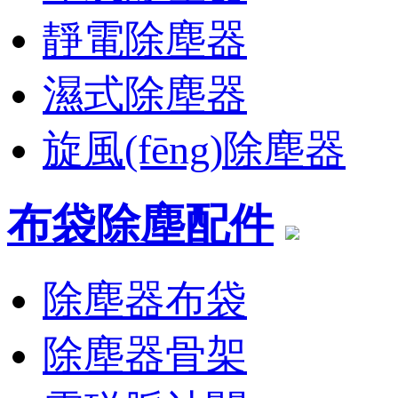
靜電除塵器
濕式除塵器
旋風(fēng)除塵器
布袋除塵配件
除塵器布袋
除塵器骨架