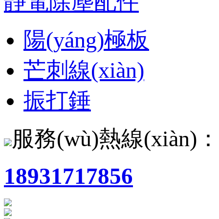
靜電除塵配件
陽(yáng)極板
芒刺線(xiàn)
振打錘
服務(wù)熱線(xiàn)
18931717856