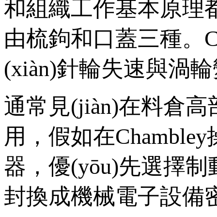
和組織工作基本原理都是完
由梳鉤和口蓋三種。Ch
(xiàn)針輪失速與渦輪變稀
通常見(jiàn)在料倉高
用，假如在Cham
器，優(yōu)先選擇制動(d
封換成機械電子設備密閉