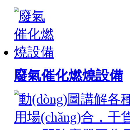
廢氣催化燃燒設備