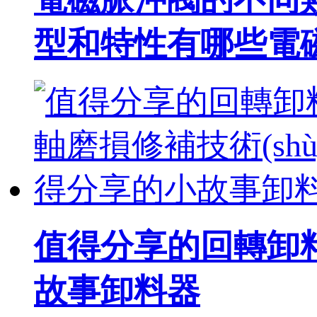
型和特性有哪些電
值得分享的回轉卸料
故事卸料器