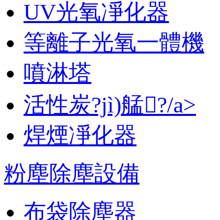
UV光氧凈化器
等離子光氧一體機
噴淋塔
活性炭?jì)艋?/a>
焊煙凈化器
粉塵除塵設備
布袋除塵器