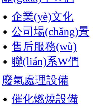
企業(yè)文化
公司場(chǎng)景
售后服務(wù)
聯(lián)系W們
廢氣處理設備
催化燃燒設備