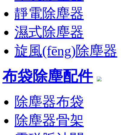
靜電除塵器
濕式除塵器
旋風(fēng)除塵器
布袋除塵配件
除塵器布袋
除塵器骨架