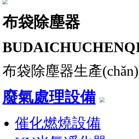
布袋除塵器
BUDAICHUCHENQ
布袋除塵器生產(chǎn)廠
廢氣處理設備
催化燃燒設備