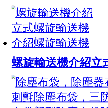
螺旋輸送機介紹立