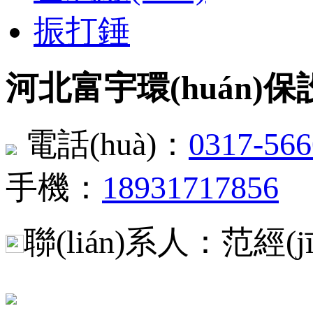
振打錘
河北富宇環(huán)
電話(huà)：
0317-56
手機：
18931717856
聯(lián)系人：范經(jī