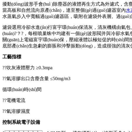
擾動(dòng)波形手會(huì )除塵器的液體再生方式為外濾式
當高板和自然流向原產(chǎn)，達至整個(gè)過(guò)濾器室內
水
水蒸氣步入中寬幅過(guò)濾器區，吸附在濾袋外表層。過(guò)
濾袋選用冷卻水進(jìn)行富宇環(huán)保清灰，清灰機構由氣包
(huán)?？?，每根噴巢蛛中均建有一個(gè)波形閥并與冷卻水氣包相通
關(guān)上電磁富宇環(huán)保，壓縮液體以極短促的時(
底部產(chǎn)生急劇的膨脹和沖擊振動(dòng)，造成很強的清灰促進(jìn)
工藝指標
??吹灰液體壓力 ≥0.3mpa
??氣溶膠出口含塵含量 ≤50mg/m3
循環(huán)時(shí)間
??電機電流
??氣溶膠濕度
控制系統電子設備