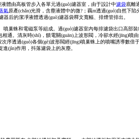
，含塵液體由高板管步入各單元過(guò)濾器室，由于設計中
濾袋
底離通風
蒸氣
原產(chǎn)光滑，含塵液體中的微?；覊m透過(guò)自然下陷分離后
濾器后的潔凈液體透過(guò)濾器袋釋文寬幅、排煙管排出。
、噴巢蛛和電磁泵等組成。過(guò)濾器室內每排濾袋出
。清灰時(shí)，饋電關(guān)上波形閥，冷卻水經(j
shí)間按次序透過(guò)各個(gè)波形閥經(jīng)噴巢蛛上的噴嘴誘導數倍于噴
作用，抖落濾袋上的灰塵。