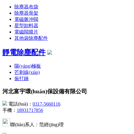
除塵器布袋
除塵器骨架
電磁脈沖閥
星型卸料器
電磁閥膜片
其他袋除塵配件
靜電除塵配件
陽(yáng)極板
芒刺線(xiàn)
振打錘
河北富宇環(huán)保設備有限公司
電話(huà)：
0317-5660116
手機：
18931717856
聯(lián)系人：范經(jīng)理