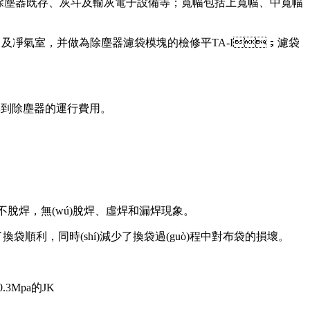
、灰斗及輸灰電子設備等；寬幅包括上寬幅、中寬幅
含塵段）及凈氣室，并做為除塵器濾袋模塊的檢修平TA-I；濾袋
除塵器的運行費用。
，無(wú)脫焊、虛焊和漏焊現象。
了換袋順利，同時(shí)減少了換袋過(guò)程中對布袋的損壞。
.3Mpa的JK