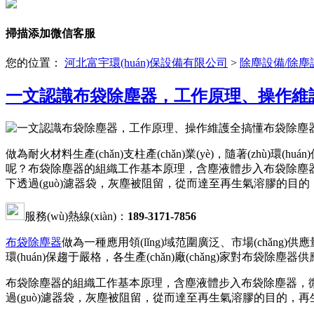
掃描添加微信客服
您的位置：
河北富宇環(huán)保設備有限公司
>
除塵設備/除塵
一文認識布袋除塵器，工作原理、
做為耐火材料生產(chǎn)支柱產(chǎn)業(yè)，隨著(zhù
呢？布袋除塵器的組織工作基本原理，含塵液體步入布袋除塵器
下透過(guò)濾器袋，灰塵被阻留，從而達至再生氣溶膠的目的
服務(wù)熱線(xiàn)：
189-3171-7856
布袋除塵器
做為一種應用領(lǐng)域范圍廣泛、市場(chǎng)
環(huán)保趨于嚴格，各生產(chǎn)廠(chǎng)家對布袋除塵器
布袋除塵器的組織工作基本原理，含塵液體步入布袋除塵器，微粒
過(guò)濾器袋，灰塵被阻留，從而達至再生氣溶膠的目的