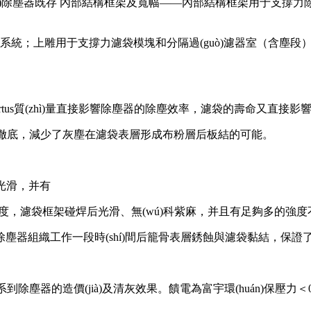
ì )除塵器既存 內部結構框架及寬幅——內部結構框架用于支撐力除塵器既存
器的濾灰控制系統；上雕用于支撐力濾袋模塊和分隔過(guò)濾器室（
ertus質(zhì)量直接影響除塵器的除塵效率，濾袋的壽命又直接影響到
，減少了灰塵在濾袋表層形成布粉層后板結的可能。
，并有
，濾袋框架碰焊后光滑、無(wú)科紫麻，并且有足夠多的強度不脫焊
，避免了除塵器組織工作一段時(shí)間后籠骨表層銹蝕與濾袋黏結，保證
n)系到除塵器的造價(jià)及清灰效果。饋電為富宇環(huán)保壓力＜0