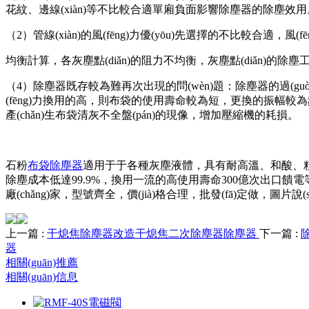
花紋、邊線(xiàn)等不比較合適單廂負面影響除塵器的除塵效用
（2）管線(xiàn)的風(fēng)力優(yōu)先選擇的不比較合適，風(fēng)
均衡計算，各灰塵點(diǎn)的阻力不均衡，灰塵點(diǎn)的除
（4）除塵器既存較為難再次出現的問(wèn)題：除塵器的過(guò)濾器風
(fēng)力換用的高，則布袋的使用壽命較為短，更換的振幅較為頻
產(chǎn)生布袋清灰不全盤(pán)的現像，增加壓縮機的耗損。
石粉
布袋除塵器
適用于于各種灰塵液體，具有耐高溫、和酸、粗沙
除塵成本低達99.9%，換用一流的高使用壽命300億次出口饋電等零件
廠(chǎng)家，型號齊全，價(jià)格合理，批發(fā)定做，圖片說(
上一篇 :
干熄焦除塵器改造干熄焦二次除塵器除塵器
下一篇 :
除
器
相關(guān)推薦
相關(guān)信息