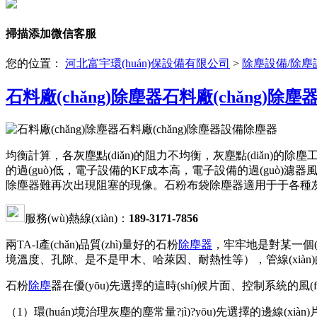
掃描添加微信客服
您的位置：
河北富宇環(huán)保設備有限公司
>
除塵設備/除塵
石料廠(chǎng)除塵器石料廠(chǎng)除
均衡計算，各灰塵點(diǎn)的阻力不均衡，灰塵點(diǎn)的除塵
的過(guò)低，電子設備的KF成本高，電子設備的過(guò)濾器
除塵器難再次出現阻塞的現像。石粉布袋除塵器適用于于各種灰塵液體，具有耐高溫
服務(wù)熱線(xiàn)：
189-3171-7856
兩TA-I產(chǎn)品質(zhì)量好的石粉
除塵器
，牢牢地是對某一
境溫度、孔隙、是不是甲木、哈萊因、耐熱性等），
石粉
除塵
器在優(yōu)先選擇的這時(shí)候片面、控制系統
（1）環(huán)境治理灰塵的塵常量?jì)?yōu)先選擇的邊線(xiàn)片面