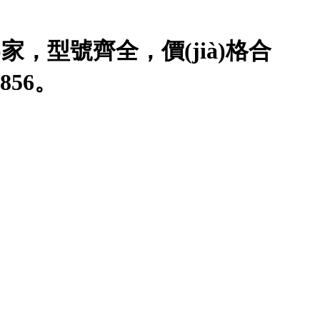
，型號齊全，價(jià)格合
。