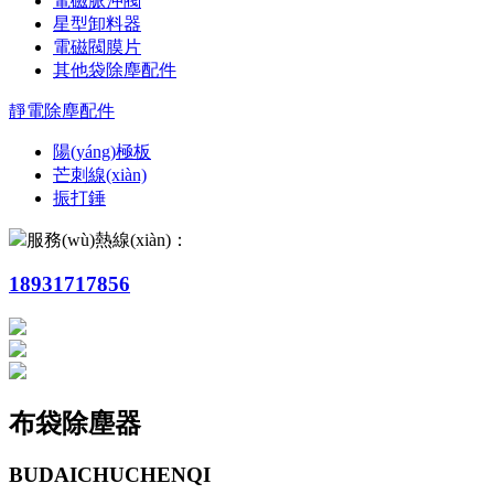
電磁脈沖閥
星型卸料器
電磁閥膜片
其他袋除塵配件
靜電除塵配件
陽(yáng)極板
芒刺線(xiàn)
振打錘
服務(wù)熱線(xiàn)：
18931717856
布袋除塵器
BUDAICHUCHENQI