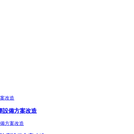
)除塵設備方案改造