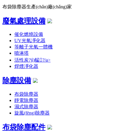
布袋除塵器生產(chǎn)廠(chǎng)家
廢氣處理設備
催化燃燒設備
UV光氧凈化器
等離子光氧一體機
噴淋塔
活性炭?jì)艋?/a>
焊煙凈化器
除塵設備
布袋除塵器
靜電除塵器
濕式除塵器
旋風(fēng)除塵器
布袋除塵配件