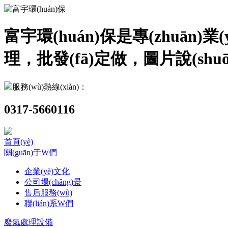
富宇環(huán)保是專(zhuān)業(y
理，批發(fā)定做，圖片說(sh
服務(wù)熱線(xiàn)：
0317-5660116
首頁(yè)
關(guān)于W們
企業(yè)文化
公司場(chǎng)景
售后服務(wù)
聯(lián)系W們
廢氣處理設備