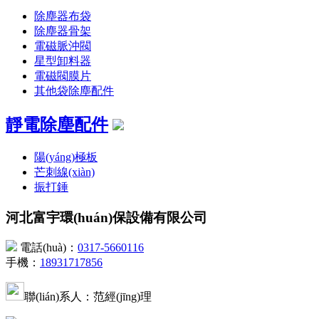
除塵器布袋
除塵器骨架
電磁脈沖閥
星型卸料器
電磁閥膜片
其他袋除塵配件
靜電除塵配件
陽(yáng)極板
芒刺線(xiàn)
振打錘
河北富宇環(huán)保設備有限公司
電話(huà)：
0317-5660116
手機：
18931717856
聯(lián)系人：范經(jīng)理