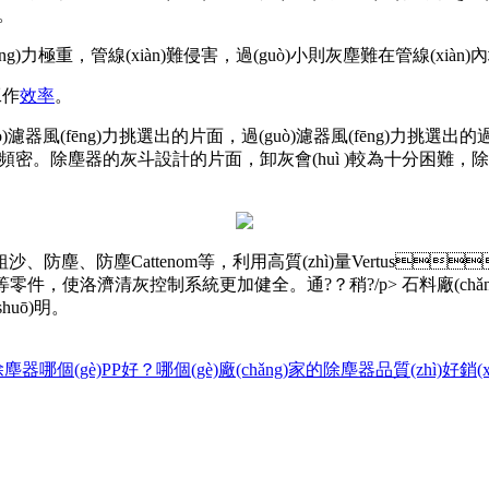
。
力極重，管線(xiàn)難侵害，過(guò)小則灰塵難在管線(xiàn)內
塵工作
效率
。
(fēng)力挑選出的片面，過(guò)濾器風(fēng)力挑選出的過(g
密。除塵器的灰斗設計的片面，卸灰會(huì )較為十分困難
、防塵、防塵Cattenom等，利用高質(zhì)量Vertus
，使洛濟清灰控制系統更加健全。通?？稍?/p>
石料廠(ch
shuō)明。
塵器哪個(gè)PP好？哪個(gè)廠(chǎng)家的除塵器品質(zhì)好銷(