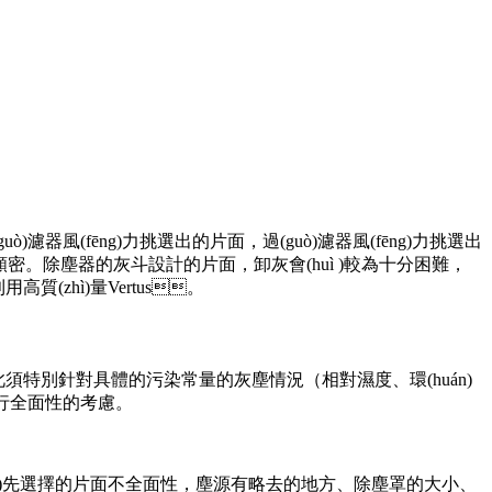
風(fēng)力挑選出的片面，過(guò)濾器風(fēng)力挑選出
密。除塵器的灰斗設計的片面，卸灰會(huì )較為十分困難，
用高質(zhì)量Vertus。
，因此須特別針對具體的污染常量的灰塵情況（相對濕度、環(huán)
全面性的考慮。
ōu)先選擇的片面不全面性，塵源有略去的地方、除塵罩的大小、